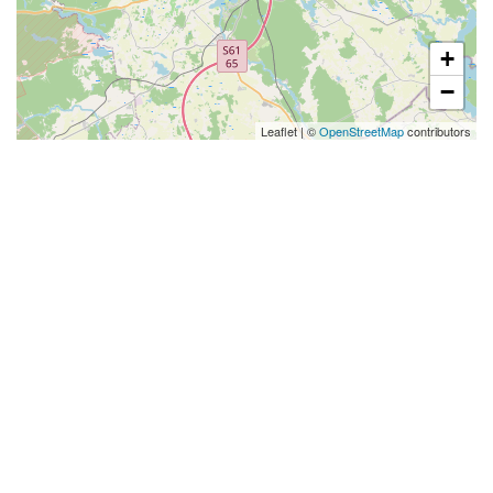
+
−
Leaflet
|
©
OpenStreetMap
contributors