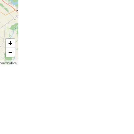
+
−
contributors