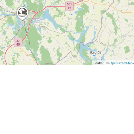
Leaflet
|
©
OpenStreetMap