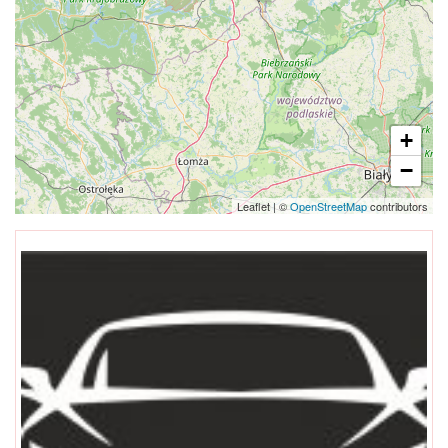
+
−
Leaflet
|
©
OpenStreetMap
contributors