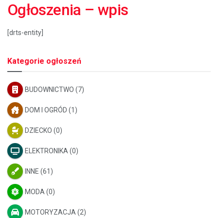
Ogłoszenia – wpis
[drts-entity]
Kategorie ogłoszeń
BUDOWNICTWO
(7)
DOM I OGRÓD
(1)
DZIECKO
(0)
ELEKTRONIKA
(0)
INNE
(61)
MODA
(0)
MOTORYZACJA
(2)