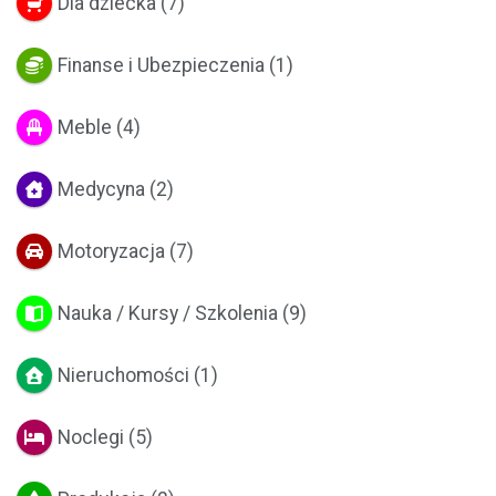
Dla dziecka
(7)
Finanse i Ubezpieczenia
(1)
Meble
(4)
Medycyna
(2)
Motoryzacja
(7)
Nauka / Kursy / Szkolenia
(9)
Nieruchomości
(1)
Noclegi
(5)