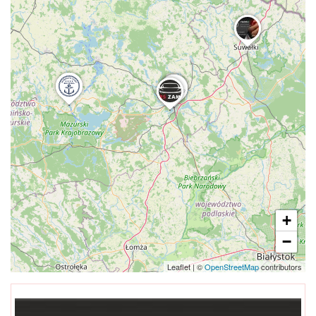
+
−
Leaflet
|
©
OpenStreetMap
contributors