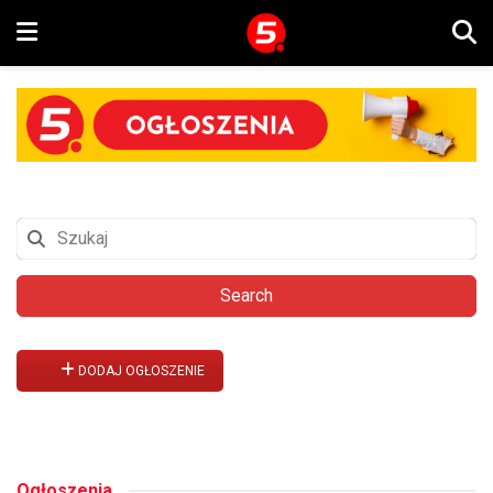
Search
DODAJ OGŁOSZENIE
Ogłoszenia