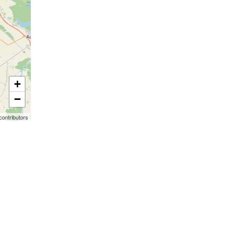
+
−
contributors