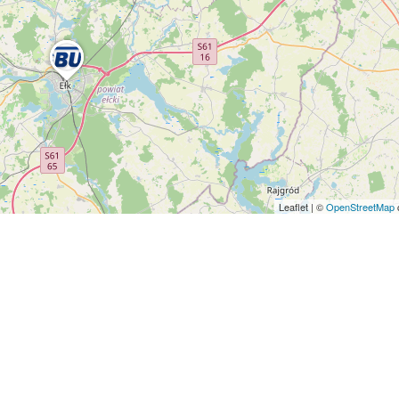
Leaflet
|
©
OpenStreetMap