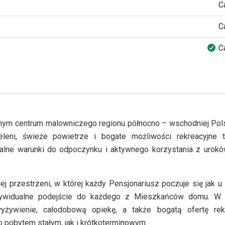
C
C
Ca
ym centrum malowniczego regionu północno – wschodniej Polsk
eleni, świeże powietrze i bogate możliwości rekreacyjne 
idealne warunki do odpoczynku i aktywnego korzystania z urokó
ej przestrzeni, w której każdy Pensjonariusz poczuje się jak u
dywidualne podejście do każdego z Mieszkańców domu. W 
żywienie, całodobową opiekę, a także bogatą ofertę rekr
pobytem stałym, jak i krótkoterminowym.