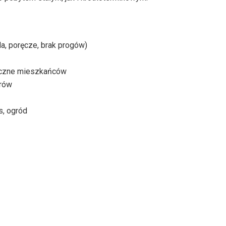
a, poręcze, brak progów)
tyczne mieszkańców
orów
s, ogród