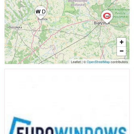
+
−
Leaflet
|
©
OpenStreetMap
contributors
Otwarte