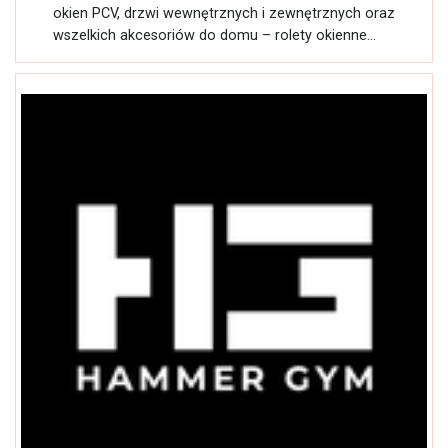
okien PCV, drzwi wewnętrznych i zewnętrznych oraz
wszelkich akcesoriów do domu – rolety okienne...
Otwarte