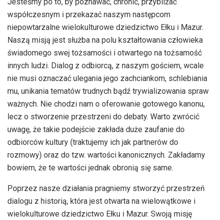
Jesteśmy po to, by poznawać, chronić, przybliżać
współczesnym i przekazać naszym następcom
niepowtarzalne wielokulturowe dziedzictwo Ełku i Mazur.
Naszą misją jest służba na polu kształtowania człowieka
świadomego swej tożsamości i otwartego na tożsamość
innych ludzi. Dialog z odbiorcą, z naszym gościem, wcale
nie musi oznaczać ulegania jego zachciankom, schlebiania
mu, unikania tematów trudnych bądź trywializowania spraw
ważnych. Nie chodzi nam o oferowanie gotowego kanonu,
lecz o stworzenie przestrzeni do debaty. Warto zwrócić
uwagę, że takie podejście zakłada duże zaufanie do
odbiorców kultury (traktujemy ich jak partnerów do
rozmowy) oraz do tzw. wartości kanonicznych. Zakładamy
bowiem, że te wartości jednak obronią się same.
Poprzez nasze działania pragniemy stworzyć przestrzeń
dialogu z historią, która jest otwarta na wielowątkowe i
wielokulturowe dziedzictwo Ełku i Mazur. Swoją misję