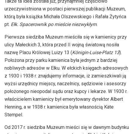
Także ta idea została już, przynajmniej częściowo
urzeczywistniona w postaci pierwszej publikacji Muzeum,
którą była książka Michała Olszewskiego i Rafała Żytyńca
pt.
Ełk. Spacerownik po mieście niezwykłym
.
Pierwsza siedziba Muzeum mieściła się w kamienicy przy
ulicy Małeckich 3, która przed II wojną światową nosiła
nazwę Placu Królowej Luizy 13 (
Königin-Luise-Platz 13
).
Położona przy parku kamienica była jednym z bardziej
nobliwych adresów w Ełku. W ełckich księgach adresowych
z 1930 i 1938 r. znajdujemy informacje, iż zamieszkiwali ją
wyżsi urzędnicy miejscy, naczelnicy, sędziowie i asesorzy
położonego nieopodal sądu oraz kupcy i lekarze. W 1930 r.
właścicielem kamienicy był emerytowany dyrektor Albert
Henning, a w 1938 r. kamienica była własnością Käte
Stempel.
Od 2017 r. siedziba Muzeum mieści się w dawnym budynku