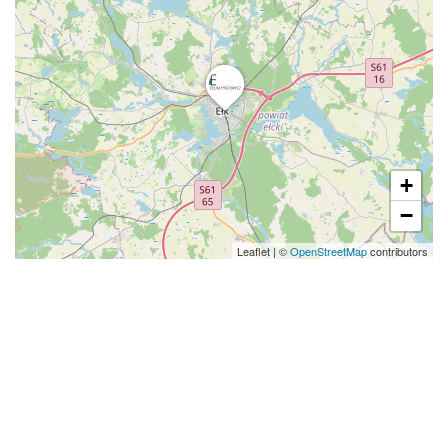
+
−
Leaflet
|
©
OpenStreetMap
contributors